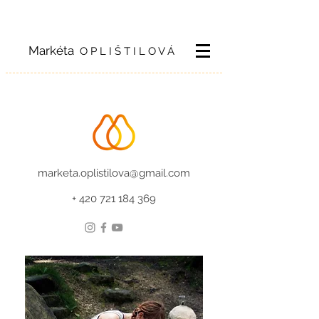
Markéta
O P L I Š T I L O V Á
marketa.oplistilova@gmail.com
+
420 721 184 369